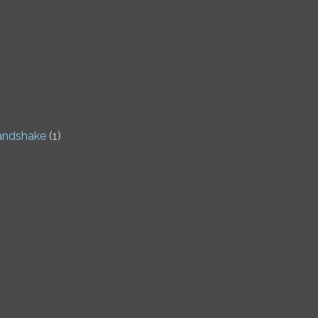
andshake
(1)