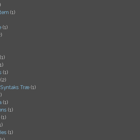
)
tem
(1)
e
(1)
)
(1)
1)
s
(1)
(2)
 Syntaks Træ
(1)
)
a
(1)
ens
(1)
(1)
1)
ies
(1)
(1)