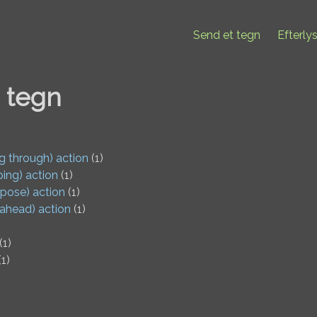
Send et tegn
Efterly
e tegn
ng through) action
(1)
ping) action
(1)
 pose) action
(1)
 ahead) action
(1)
(1)
1)