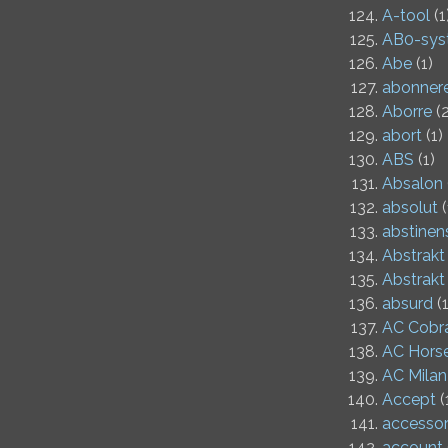
A-tool
(1
AB0-sys
Abe
(1)
abonner
Aborre
(2
abort
(1)
ABS
(1)
Absalon
absolut
(
abstinen
Abstrakt
Abstrakt
absurd
(1
AC Cobr
AC Hors
AC Milan
Accept
(
accessor
account