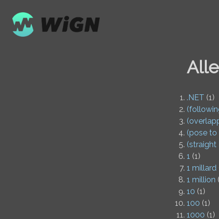
All
.NET
(1)
(followi
(overlap
(pose to
(straight
1
(1)
1 millard
1 million
(
10
(1)
100
(1)
1000
(1)