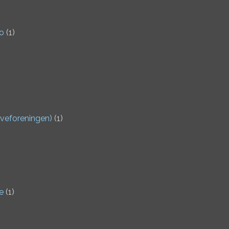
io
(1)
veforeningen)
(1)
e
(1)