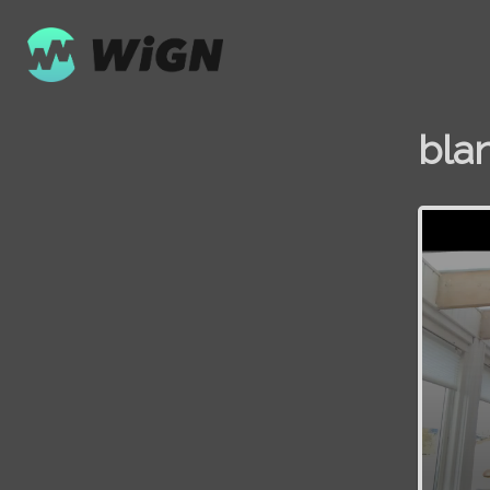
bla
Volume
0%