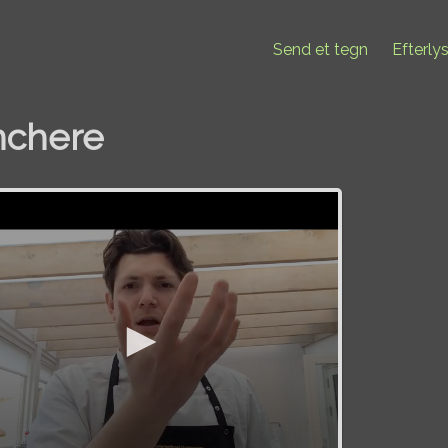
Send et tegn
Efterly
nchere