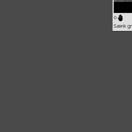
0
Sænk grø