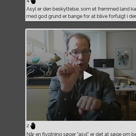
4
Asyl er den beskyttelse, som et fremmed land ka
med god grund er bange for at blive forfulgt i de
2
Når en flygtning søger "asyl", er det at søge om b