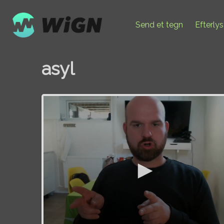
Send et tegn
Efterly
asyl