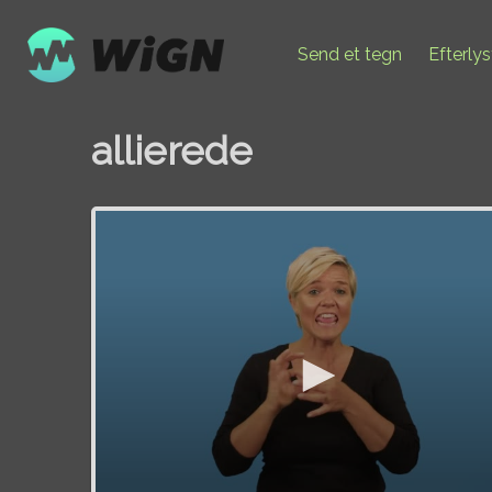
Send et tegn
Efterly
allierede