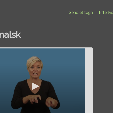
Send et tegn
Efterly
malsk