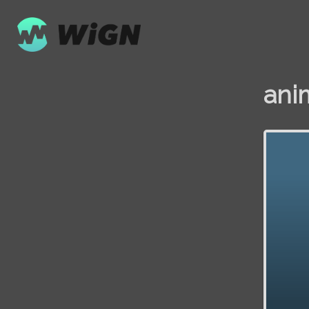
ani
Volume
0%