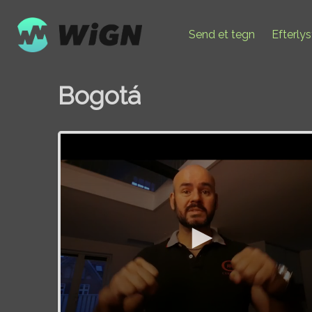
Send et tegn
Efterly
Bogotá