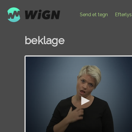
Send et tegn
Efterly
beklage