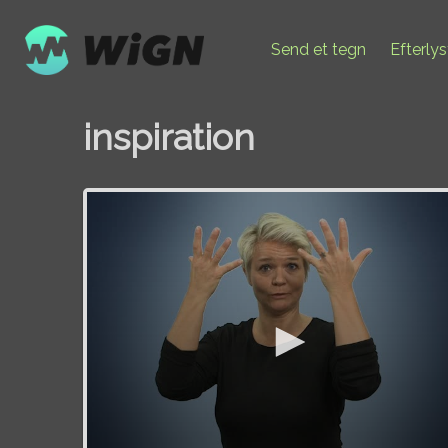
Send et tegn
Efterly
inspiration