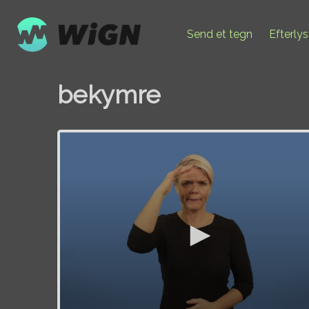
Send et tegn
Efterly
bekymre