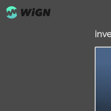
inv
Volume
0%