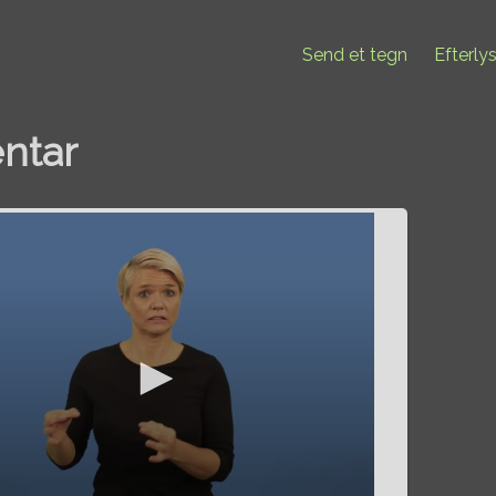
Send et tegn
Efterly
entar