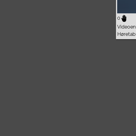
0
Videoen 
Høretab