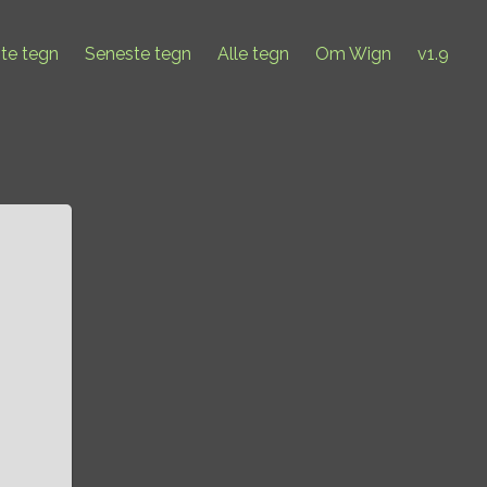
ste tegn
Seneste tegn
Alle tegn
Om Wign
v1.9