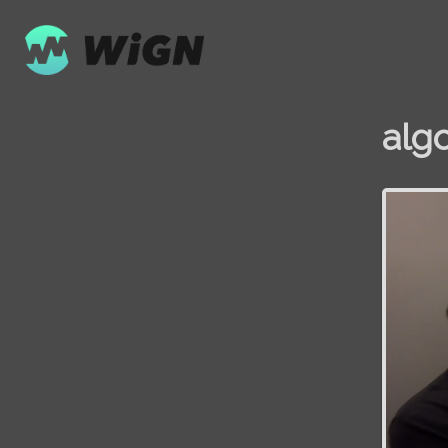
alg
Volume
0%