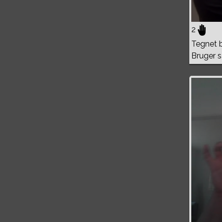
2
Tegnet b
Bruger 
Volume
0%