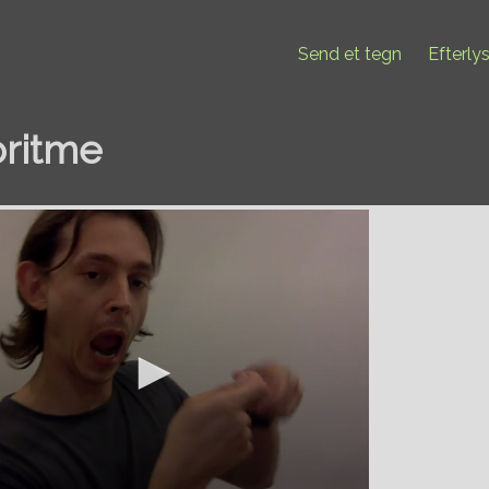
Send et tegn
Efterly
oritme