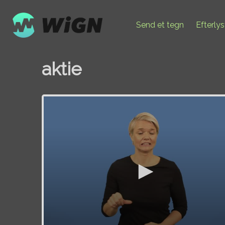
Send et tegn
Efterly
aktie