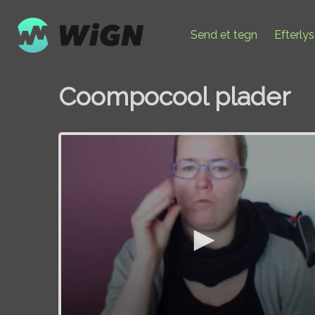
Send et tegn
Efterly
Coompocool plader