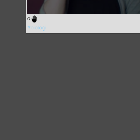
0
#biologi