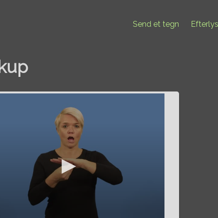
Send et tegn
Efterly
kup