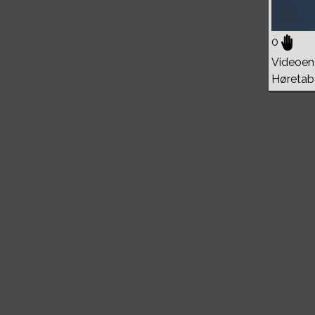
0
Videoen 
Høretab