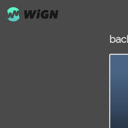
bac
Volume
0%