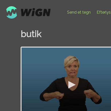
Send et tegn
Efterly
butik