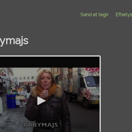
Send et tegn
Efterly
ymajs