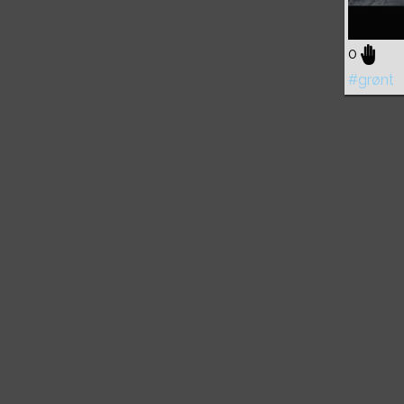
0
#grønt