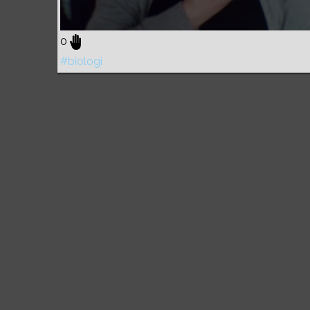
0
#biologi