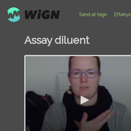
Send et tegn
Efterly
Assay diluent