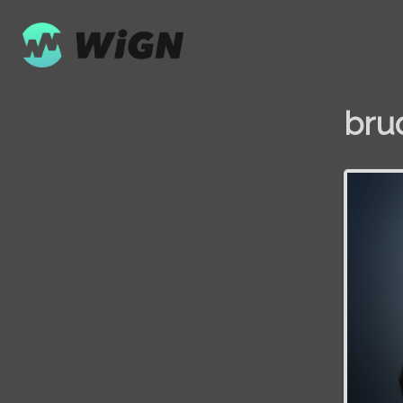
bru
Volume
0%