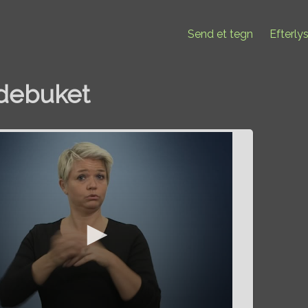
Send et tegn
Efterly
debuket