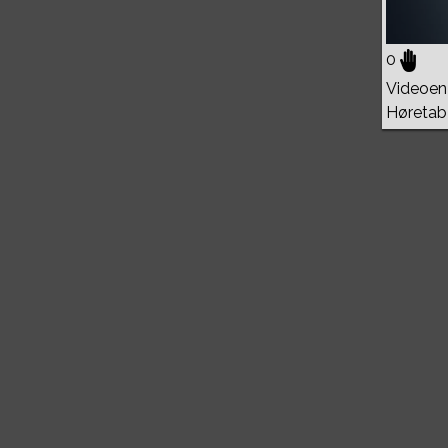
0
Videoen 
Høretab