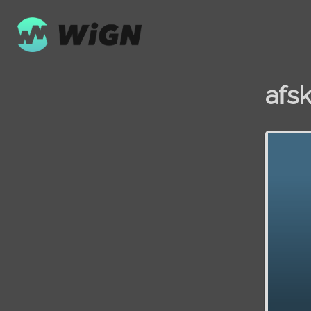
afsk
Volume
0%