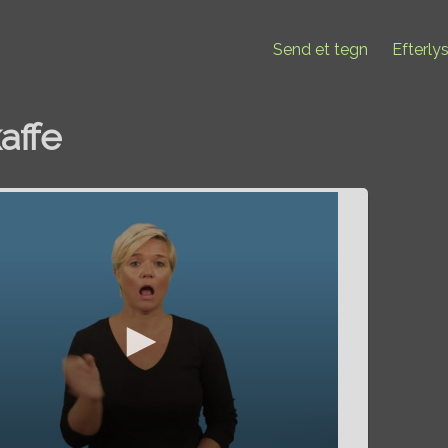
Send et tegn
Efterly
affe