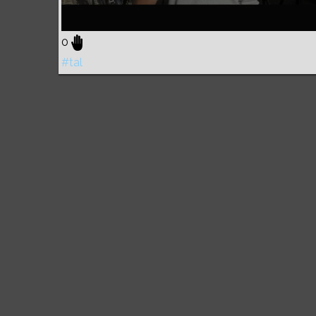
0
#tal