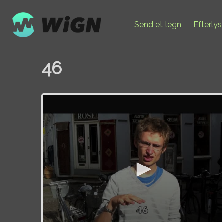
Send et tegn
Efterly
46