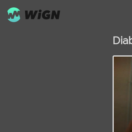
Dia
Volume
0%