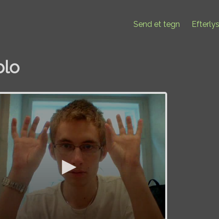
Send et tegn
Efterly
blo