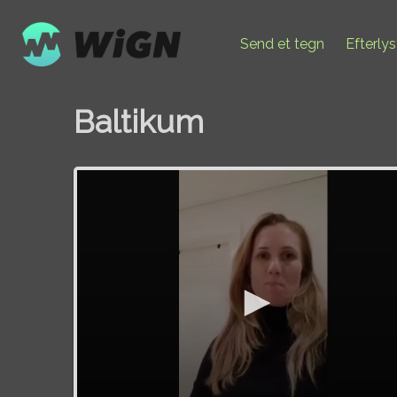
Send et tegn
Efterly
Baltikum