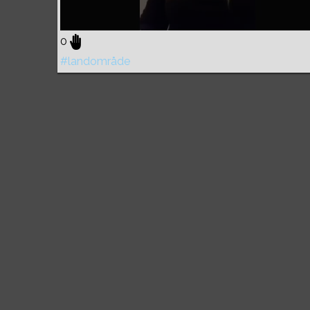
0
#landområde