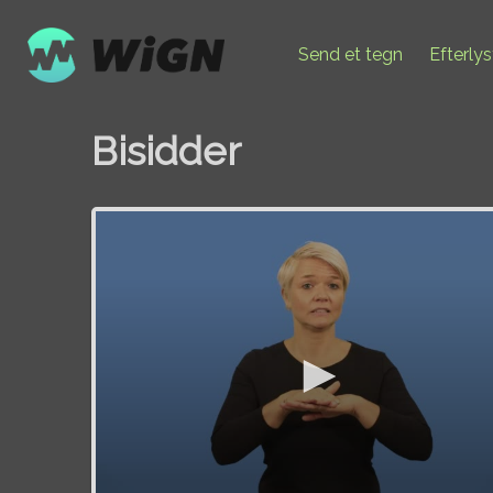
Send et tegn
Efterly
Bisidder