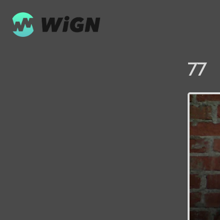
77
Volume
0%