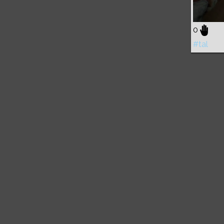
0
#tal