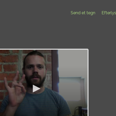
Send et tegn
Efterly