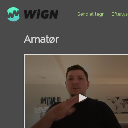
Send et tegn
Efterly
Amatør