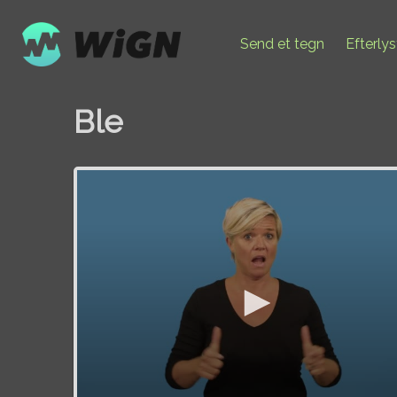
Send et tegn
Efterly
Ble