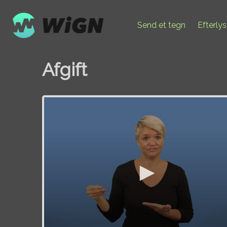
Send et tegn
Efterly
Afgift