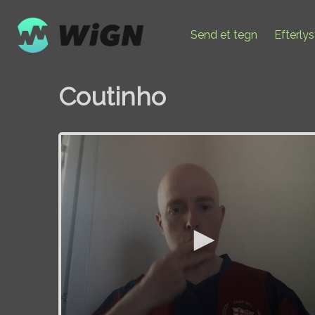
Send et tegn
Efterly
Coutinho