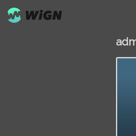
adm
Volume
0%