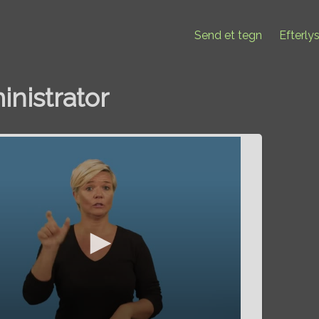
Send et tegn
Efterly
inistrator