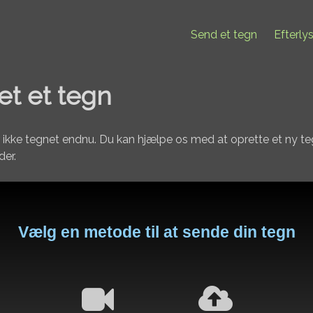
Send et tegn
Efterly
et et tegn
 ikke tegnet endnu. Du kan hjælpe os med at oprette et ny t
er.
Vælg en metode til at sende din tegn
