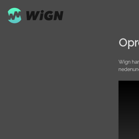
Opr
Wign har
nedenund