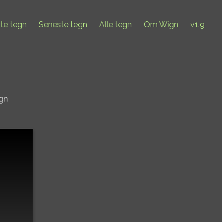
ste tegn
Seneste tegn
Alle tegn
Om Wign
v1.9
egn