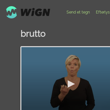
Send et tegn
Efterly
brutto