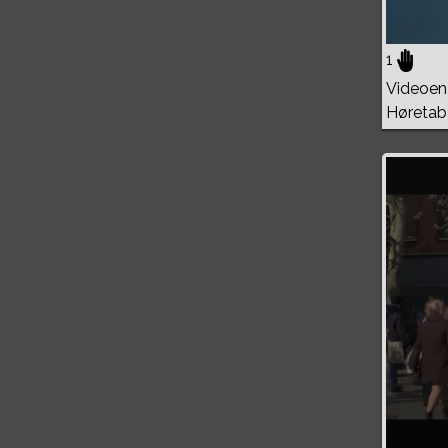
1
Videoen 
Høretab
Volume
0%