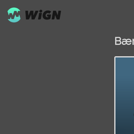
Bær
Volume
0%