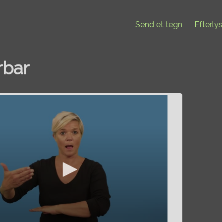
Send et tegn
Efterly
bar