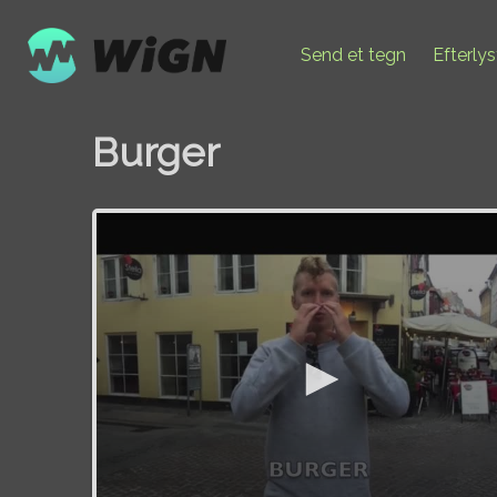
Send et tegn
Efterly
Burger