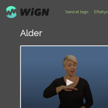
Send et tegn
Efterly
Alder