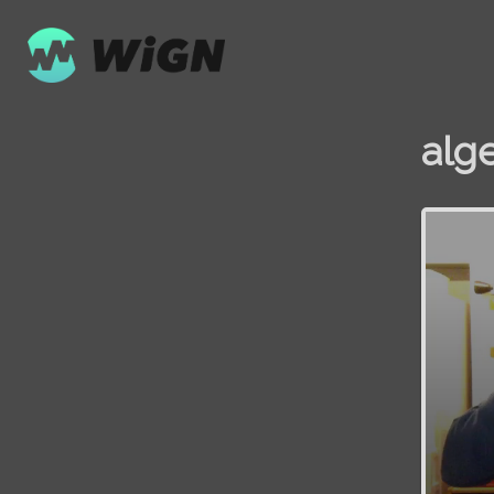
alge
Volume
0%