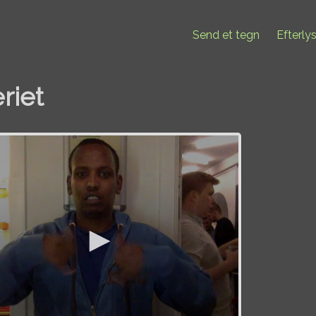
Send et tegn
Efterly
riet