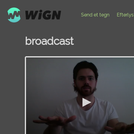
Send et tegn
Efterly
broadcast