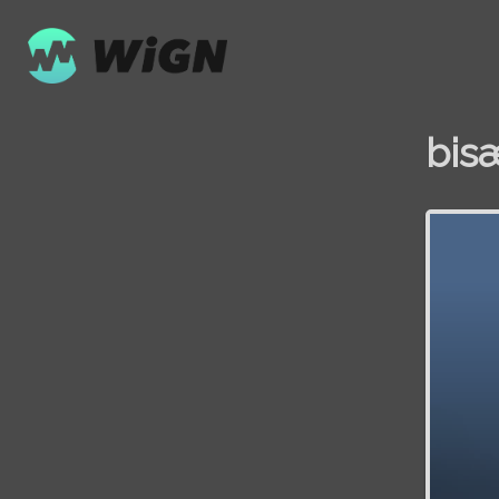
bis
Volume
0%