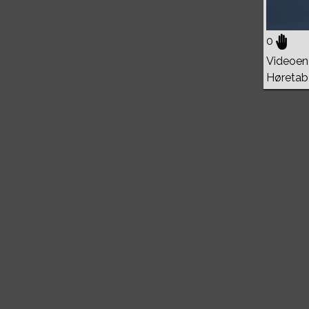
0
Videoen 
Høretab