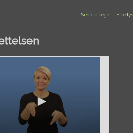
Send et tegn
Efterly
ættelsen