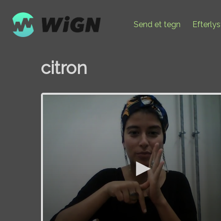
Send et tegn
Efterly
citron