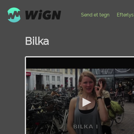
Send et tegn
Efterly
Bilka