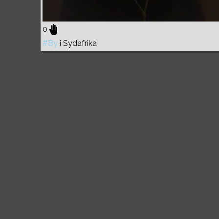
0
#By
i Sydafrika