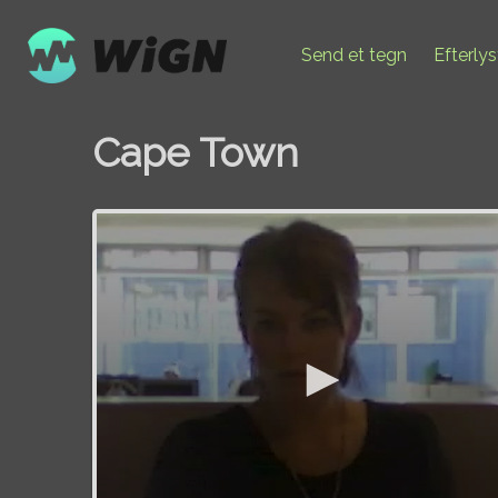
Send et tegn
Efterly
Cape Town