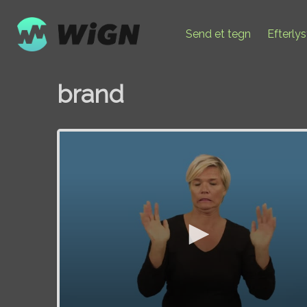
Send et tegn
Efterly
brand