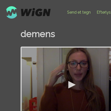
Send et tegn
Efterly
demens