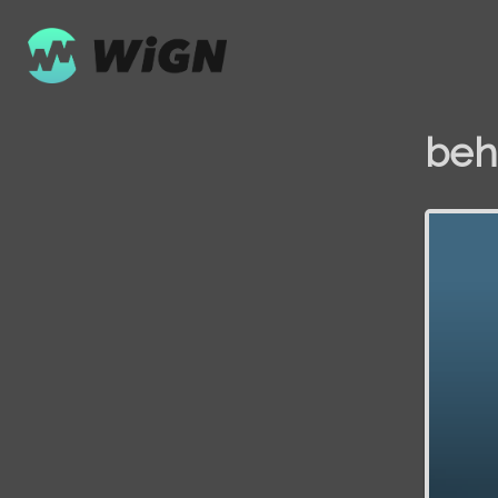
beh
Volume
0%