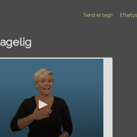
Send et tegn
Efterly
agelig