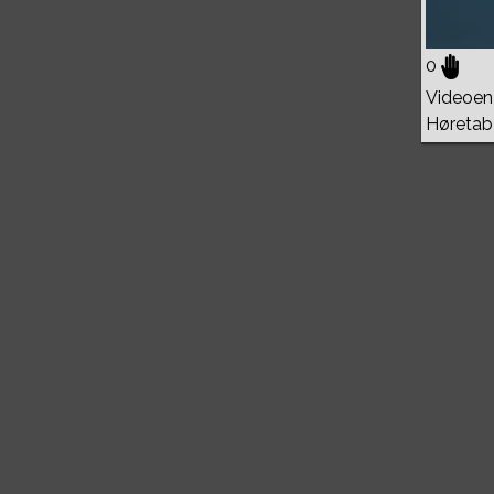
0
Videoen 
Høretab