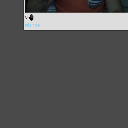
0
#lande