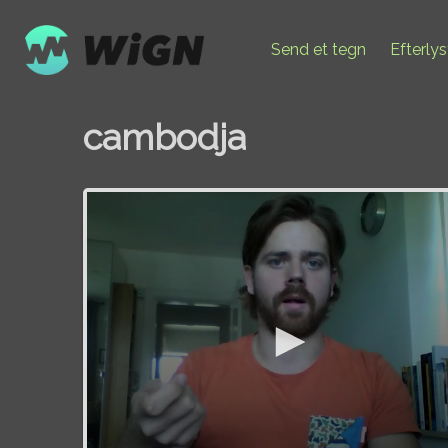
Send et tegn
Efterly
cambodja