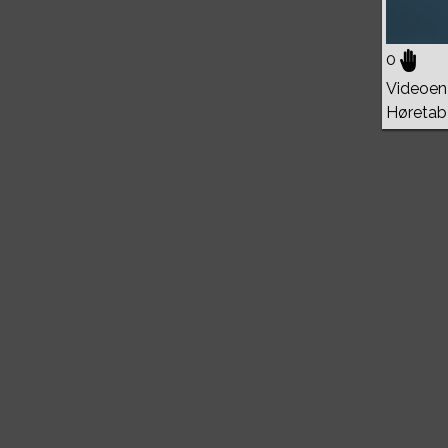
0
Videoen 
Høretab