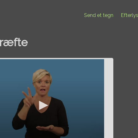
Send et tegn
Efterly
ræfte