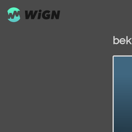
bek
Volume
0%