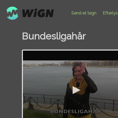
Send et tegn
Efterly
Bundesligahår