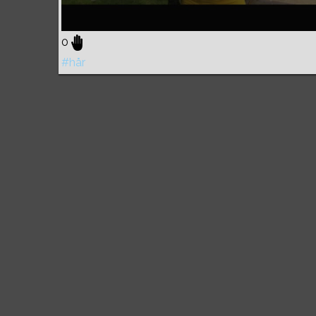
0
#hår