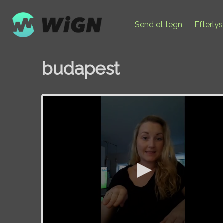
Send et tegn
Efterly
budapest