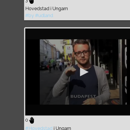
3
Hovedstad i Ungarn
#by
#udland
0
#Hovedstad
i Ungarn