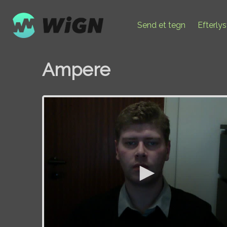
Send et tegn
Efterly
Ampere