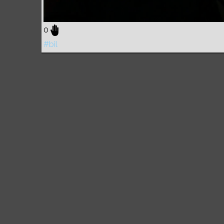
0
#bil