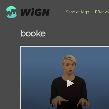
Send et tegn
Efterly
booke