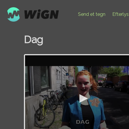
Send et tegn
Efterly
Dag